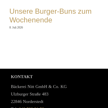
Unsere Burger-Buns zum
Wochenende
8. Juli 2026
KONTAKT
Bäckerei Nitt GmbH & Co. KG
Ulzburger Straße 483
22846 Norderstedt