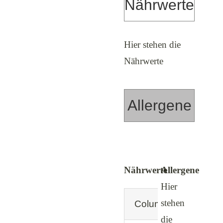
Service
Nährwerte
Kontakt
Hier stehen die
Nährwerte
Allergene
Nährwerte
Allergene
Hier
stehen
Column 1
C
die