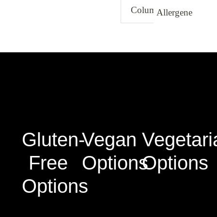
Column 1 Value
C
Allergene
Gluten-
Vegan
Vegetari
Free
Options
Options
Options